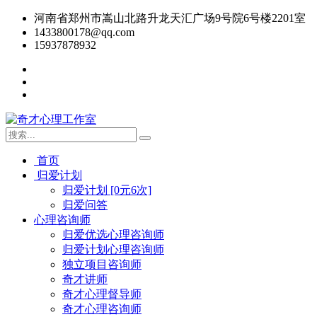
河南省郑州市嵩山北路升龙天汇广场9号院6号楼2201室
1433800178@qq.com
15937878932
首页
归爱计划
归爱计划 [0元6次]
归爱问答
心理咨询师
归爱优选心理咨询师
归爱计划心理咨询师
独立项目咨询师
奇才讲师
奇才心理督导师
奇才心理咨询师