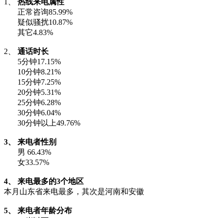
1、
热线来电属性
正常咨询85.99%
疑似骚扰10.87%
其它4.83%
2、
通话时长
5分钟17.15%
10分钟8.21%
15分钟7.25%
20分钟5.31%
25分钟6.28%
30分钟6.04%
30分钟以上49.76%
3、
来电者性别
男 66.43%
女33.57%
4、 来电最多的3个地区
本月山东省来电最多，其次是河南和安徽
5、 来电者年龄分布