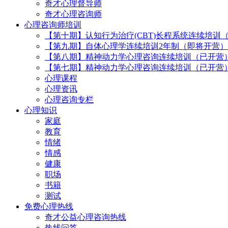
奇才心理督导师
奇才心理咨询师
心理咨询师培训
【第十期】认知行为治疗(CBT)长程系统连续培训
【第九期】自体心理学连续培训2年制（即将开营）
【第八期】精神动力学心理咨询连续培训（已开营
【第七期】精神动力学心理咨询连续培训（已开营
心理课程
心理资讯
心理咨询专栏
心理知识
家庭
教育
情绪
情感
健康
职场
书籍
测试
免费心理热线
奇才公益心理咨询热线
热线问答