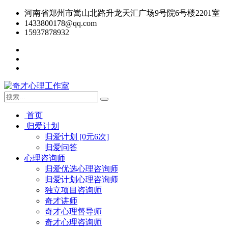
河南省郑州市嵩山北路升龙天汇广场9号院6号楼2201室
1433800178@qq.com
15937878932
首页
归爱计划
归爱计划 [0元6次]
归爱问答
心理咨询师
归爱优选心理咨询师
归爱计划心理咨询师
独立项目咨询师
奇才讲师
奇才心理督导师
奇才心理咨询师