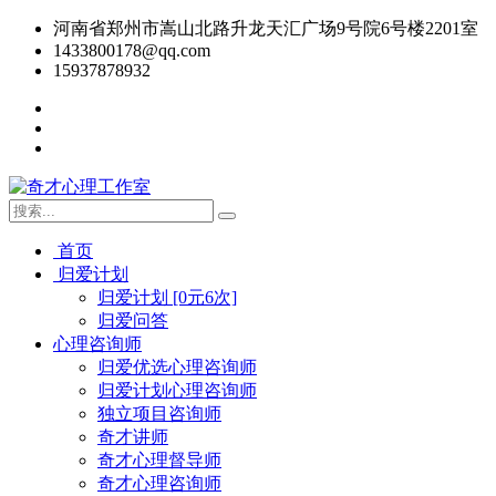
河南省郑州市嵩山北路升龙天汇广场9号院6号楼2201室
1433800178@qq.com
15937878932
首页
归爱计划
归爱计划 [0元6次]
归爱问答
心理咨询师
归爱优选心理咨询师
归爱计划心理咨询师
独立项目咨询师
奇才讲师
奇才心理督导师
奇才心理咨询师