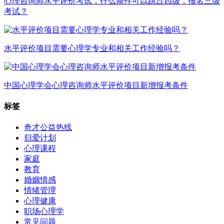
心理咨询师水平评价考试，什么条件可以跳过四级，报名三级
考试？
水平评价项目需要心理学专业和相关工作经验吗？
中国心理学会心理咨询师水平评价项目新增报考条件
标签
奇才公益热线
归爱计划
心理课程
家庭
教育
婚姻情感
情绪管理
心理健康
职场心理学
常见问题