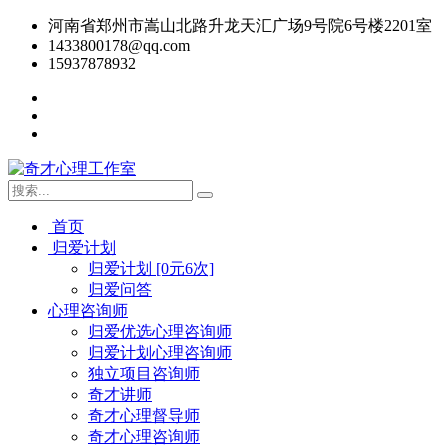
河南省郑州市嵩山北路升龙天汇广场9号院6号楼2201室
1433800178@qq.com
15937878932
首页
归爱计划
归爱计划 [0元6次]
归爱问答
心理咨询师
归爱优选心理咨询师
归爱计划心理咨询师
独立项目咨询师
奇才讲师
奇才心理督导师
奇才心理咨询师