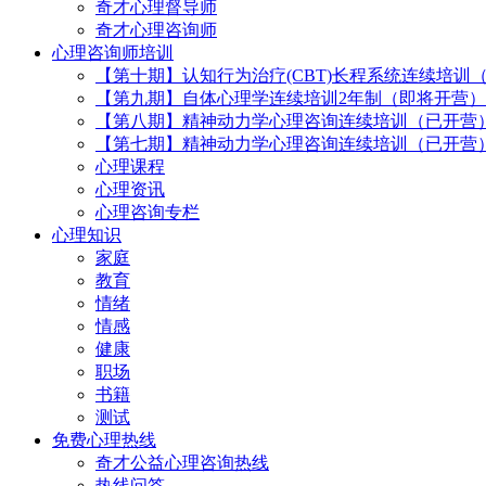
奇才心理督导师
奇才心理咨询师
心理咨询师培训
【第十期】认知行为治疗(CBT)长程系统连续培训
【第九期】自体心理学连续培训2年制（即将开营）
【第八期】精神动力学心理咨询连续培训（已开营
【第七期】精神动力学心理咨询连续培训（已开营
心理课程
心理资讯
心理咨询专栏
心理知识
家庭
教育
情绪
情感
健康
职场
书籍
测试
免费心理热线
奇才公益心理咨询热线
热线问答