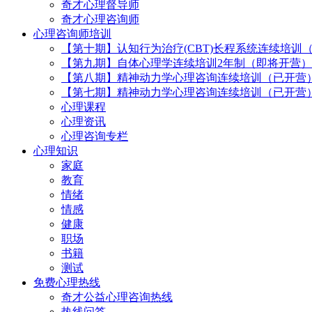
奇才心理督导师
奇才心理咨询师
心理咨询师培训
【第十期】认知行为治疗(CBT)长程系统连续培训
【第九期】自体心理学连续培训2年制（即将开营）
【第八期】精神动力学心理咨询连续培训（已开营
【第七期】精神动力学心理咨询连续培训（已开营
心理课程
心理资讯
心理咨询专栏
心理知识
家庭
教育
情绪
情感
健康
职场
书籍
测试
免费心理热线
奇才公益心理咨询热线
热线问答