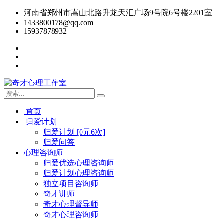
河南省郑州市嵩山北路升龙天汇广场9号院6号楼2201室
1433800178@qq.com
15937878932
首页
归爱计划
归爱计划 [0元6次]
归爱问答
心理咨询师
归爱优选心理咨询师
归爱计划心理咨询师
独立项目咨询师
奇才讲师
奇才心理督导师
奇才心理咨询师