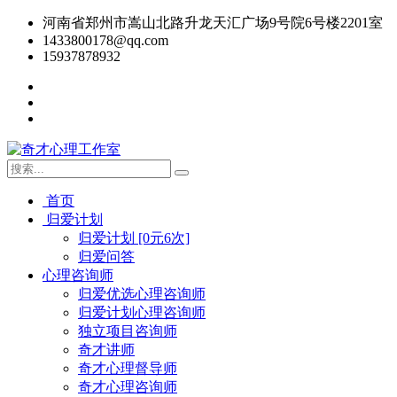
河南省郑州市嵩山北路升龙天汇广场9号院6号楼2201室
1433800178@qq.com
15937878932
首页
归爱计划
归爱计划 [0元6次]
归爱问答
心理咨询师
归爱优选心理咨询师
归爱计划心理咨询师
独立项目咨询师
奇才讲师
奇才心理督导师
奇才心理咨询师