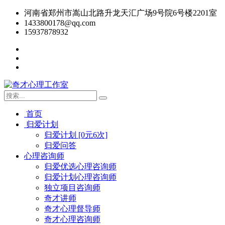
河南省郑州市嵩山北路升龙天汇广场9号院6号楼2201室
1433800178@qq.com
15937878932
首页
归爱计划
归爱计划 [0元6次]
归爱问答
心理咨询师
归爱优选心理咨询师
归爱计划心理咨询师
独立项目咨询师
奇才讲师
奇才心理督导师
奇才心理咨询师