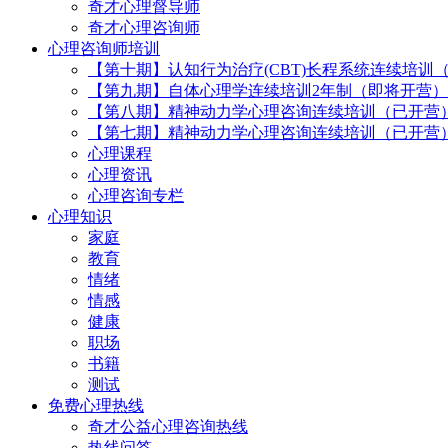
奇才心理督导师
奇才心理咨询师
心理咨询师培训
【第十期】认知行为治疗(CBT)长程系统连续培训
【第九期】自体心理学连续培训2年制（即将开营）
【第八期】精神动力学心理咨询连续培训（已开营
【第七期】精神动力学心理咨询连续培训（已开营
心理课程
心理资讯
心理咨询专栏
心理知识
家庭
教育
情绪
情感
健康
职场
书籍
测试
免费心理热线
奇才公益心理咨询热线
热线问答