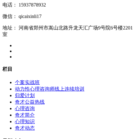
电话：
15937878932
微信：
qicaixinli17
地址：
河南省郑州市嵩山北路升龙天汇广场9号院6号楼2201
室
栏目
个案实战班
动力性心理咨询师线上连续培训
归爱计划
奇才公益热线
心理咨询
奇才简介
心理知识
奇才动态