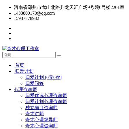
河南省郑州市嵩山北路升龙天汇广场9号院6号楼2201室
1433800178@qq.com
15937878932
首页
归爱计划
归爱计划 [0元6次]
归爱问答
心理咨询师
归爱优选心理咨询师
归爱计划心理咨询师
独立项目咨询师
奇才讲师
奇才心理督导师
奇才心理咨询师