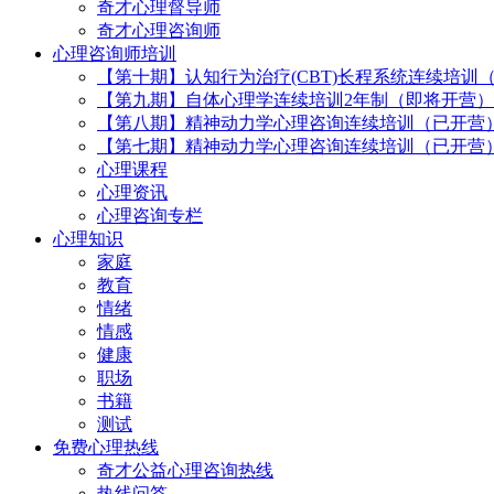
奇才心理督导师
奇才心理咨询师
心理咨询师培训
【第十期】认知行为治疗(CBT)长程系统连续培训
【第九期】自体心理学连续培训2年制（即将开营）
【第八期】精神动力学心理咨询连续培训（已开营
【第七期】精神动力学心理咨询连续培训（已开营
心理课程
心理资讯
心理咨询专栏
心理知识
家庭
教育
情绪
情感
健康
职场
书籍
测试
免费心理热线
奇才公益心理咨询热线
热线问答