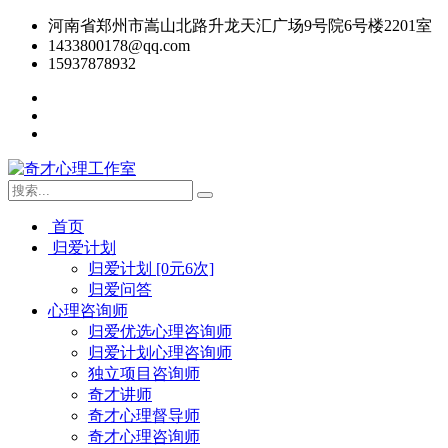
河南省郑州市嵩山北路升龙天汇广场9号院6号楼2201室
1433800178@qq.com
15937878932
首页
归爱计划
归爱计划 [0元6次]
归爱问答
心理咨询师
归爱优选心理咨询师
归爱计划心理咨询师
独立项目咨询师
奇才讲师
奇才心理督导师
奇才心理咨询师