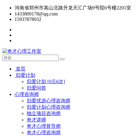
河南省郑州市嵩山北路升龙天汇广场9号院6号楼2201室
1433800178@qq.com
15937878932
首页
归爱计划
归爱计划 [0元6次]
归爱问答
心理咨询师
归爱优选心理咨询师
归爱计划心理咨询师
独立项目咨询师
奇才讲师
奇才心理督导师
奇才心理咨询师