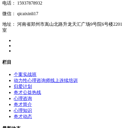
电话：
15937878932
微信：
qicaixinli17
地址：
河南省郑州市嵩山北路升龙天汇广场9号院6号楼2201
室
栏目
个案实战班
动力性心理咨询师线上连续培训
归爱计划
奇才公益热线
心理咨询
奇才简介
心理知识
奇才动态