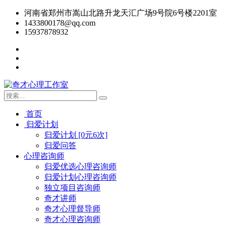
河南省郑州市嵩山北路升龙天汇广场9号院6号楼2201室
1433800178@qq.com
15937878932
首页
归爱计划
归爱计划 [0元6次]
归爱问答
心理咨询师
归爱优选心理咨询师
归爱计划心理咨询师
独立项目咨询师
奇才讲师
奇才心理督导师
奇才心理咨询师