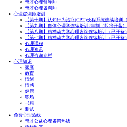
奇才心理督导师
奇才心理咨询师
心理咨询师培训
【第十期】认知行为治疗(CBT)长程系统连续培训
【第九期】自体心理学连续培训2年制（即将开营）
【第八期】精神动力学心理咨询连续培训（已开营
【第七期】精神动力学心理咨询连续培训（已开营
心理课程
心理资讯
心理咨询专栏
心理知识
家庭
教育
情绪
情感
健康
职场
书籍
测试
免费心理热线
奇才公益心理咨询热线
热线问答