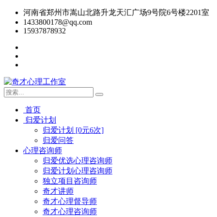
河南省郑州市嵩山北路升龙天汇广场9号院6号楼2201室
1433800178@qq.com
15937878932
首页
归爱计划
归爱计划 [0元6次]
归爱问答
心理咨询师
归爱优选心理咨询师
归爱计划心理咨询师
独立项目咨询师
奇才讲师
奇才心理督导师
奇才心理咨询师