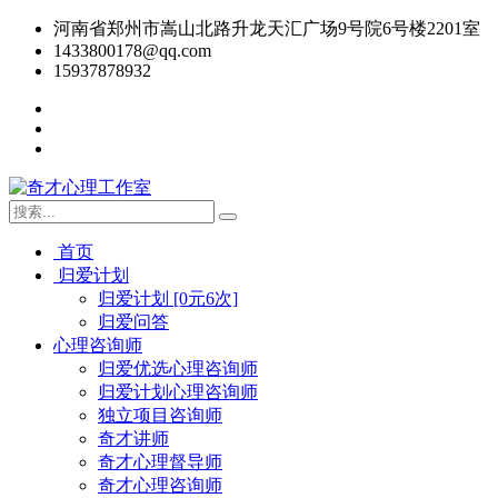
河南省郑州市嵩山北路升龙天汇广场9号院6号楼2201室
1433800178@qq.com
15937878932
首页
归爱计划
归爱计划 [0元6次]
归爱问答
心理咨询师
归爱优选心理咨询师
归爱计划心理咨询师
独立项目咨询师
奇才讲师
奇才心理督导师
奇才心理咨询师