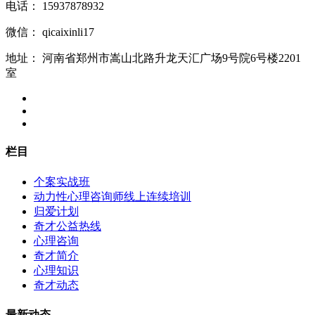
电话：
15937878932
微信：
qicaixinli17
地址：
河南省郑州市嵩山北路升龙天汇广场9号院6号楼2201
室
栏目
个案实战班
动力性心理咨询师线上连续培训
归爱计划
奇才公益热线
心理咨询
奇才简介
心理知识
奇才动态
最新动态