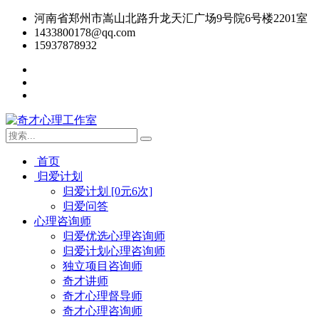
河南省郑州市嵩山北路升龙天汇广场9号院6号楼2201室
1433800178@qq.com
15937878932
首页
归爱计划
归爱计划 [0元6次]
归爱问答
心理咨询师
归爱优选心理咨询师
归爱计划心理咨询师
独立项目咨询师
奇才讲师
奇才心理督导师
奇才心理咨询师