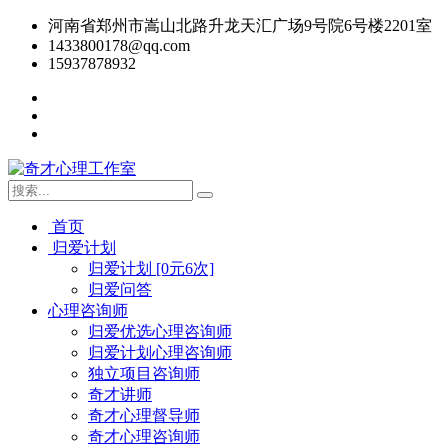
河南省郑州市嵩山北路升龙天汇广场9号院6号楼2201室
1433800178@qq.com
15937878932
首页
归爱计划
归爱计划 [0元6次]
归爱问答
心理咨询师
归爱优选心理咨询师
归爱计划心理咨询师
独立项目咨询师
奇才讲师
奇才心理督导师
奇才心理咨询师