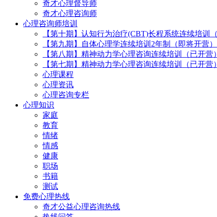
奇才心理督导师
奇才心理咨询师
心理咨询师培训
【第十期】认知行为治疗(CBT)长程系统连续培训
【第九期】自体心理学连续培训2年制（即将开营）
【第八期】精神动力学心理咨询连续培训（已开营
【第七期】精神动力学心理咨询连续培训（已开营
心理课程
心理资讯
心理咨询专栏
心理知识
家庭
教育
情绪
情感
健康
职场
书籍
测试
免费心理热线
奇才公益心理咨询热线
热线问答