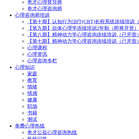
奇才心理督导师
奇才心理咨询师
心理咨询师培训
【第十期】认知行为治疗(CBT)长程系统连续培训
【第九期】自体心理学连续培训2年制（即将开营）
【第八期】精神动力学心理咨询连续培训（已开营
【第七期】精神动力学心理咨询连续培训（已开营
心理课程
心理资讯
心理咨询专栏
心理知识
家庭
教育
情绪
情感
健康
职场
书籍
测试
免费心理热线
奇才公益心理咨询热线
热线问答