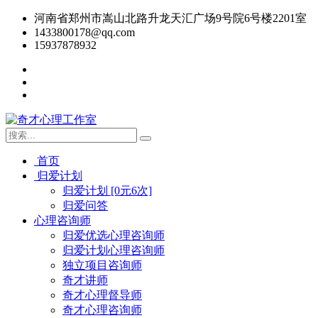
河南省郑州市嵩山北路升龙天汇广场9号院6号楼2201室
1433800178@qq.com
15937878932
首页
归爱计划
归爱计划 [0元6次]
归爱问答
心理咨询师
归爱优选心理咨询师
归爱计划心理咨询师
独立项目咨询师
奇才讲师
奇才心理督导师
奇才心理咨询师