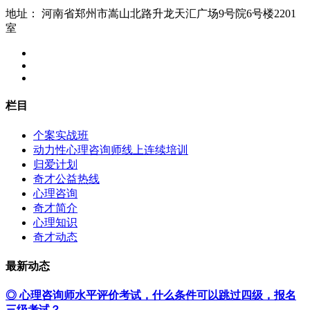
地址：
河南省郑州市嵩山北路升龙天汇广场9号院6号楼2201
室
栏目
个案实战班
动力性心理咨询师线上连续培训
归爱计划
奇才公益热线
心理咨询
奇才简介
心理知识
奇才动态
最新动态
◎ 心理咨询师水平评价考试，什么条件可以跳过四级，报名
三级考试？