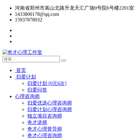
河南省郑州市嵩山北路升龙天汇广场9号院6号楼2201室
1433800178@qq.com
15937878932
首页
归爱计划
归爱计划 [0元6次]
归爱问答
心理咨询师
归爱优选心理咨询师
归爱计划心理咨询师
独立项目咨询师
奇才讲师
奇才心理督导师
奇才心理咨询师