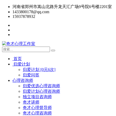
河南省郑州市嵩山北路升龙天汇广场9号院6号楼2201室
1433800178@qq.com
15937878932
首页
归爱计划
归爱计划 [0元6次]
归爱问答
心理咨询师
归爱优选心理咨询师
归爱计划心理咨询师
独立项目咨询师
奇才讲师
奇才心理督导师
奇才心理咨询师