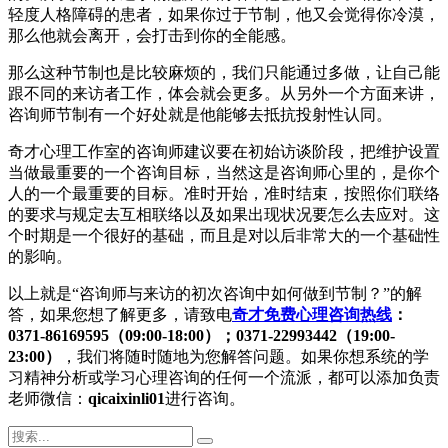
轻度人格障碍的患者，如果你过于节制，他又会觉得你冷漠，
那么他就会离开，会打击到你的全能感。
那么这种节制也是比较麻烦的，我们只能通过多做，让自己能
跟不同的来访者工作，体会就会更多。从另外一个方面来讲，
咨询师节制有一个好处就是他能够去抵抗投射性认同。
奇才心理工作室的咨询师建议要在初始访谈阶段，把维护设置
当做最重要的一个咨询目标，当然这是咨询师心里的，是你个
人的一个最重要的目标。准时开始，准时结束，按照你们联络
的要求与规定去互相联络以及如果出现状况要怎么去应对。这
个时期是一个很好的基础，而且是对以后非常大的一个基础性
的影响。
以上就是“咨询师与来访的初次咨询中如何做到节制？”的解
答，如果您想了解更多，请致电
奇才免费心理咨询热线
：
0371-86169595（09:00-18:00）；0371-22993442（19:00-
23:00）
，我们将随时随地为您解答问题。如果你想系统的学
习精神分析或学习心理咨询的任何一个流派，都可以添加负责
老师微信：
qicaixinli01
进行咨询。