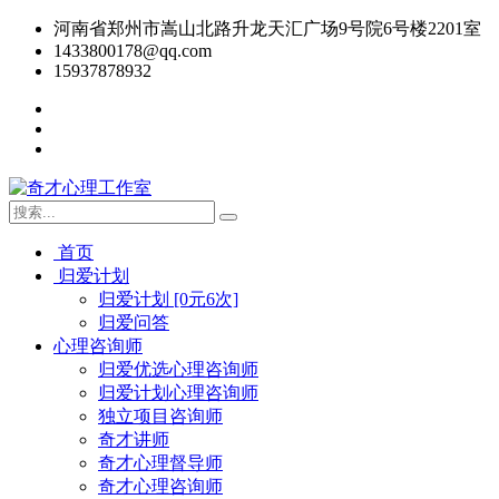
河南省郑州市嵩山北路升龙天汇广场9号院6号楼2201室
1433800178@qq.com
15937878932
首页
归爱计划
归爱计划 [0元6次]
归爱问答
心理咨询师
归爱优选心理咨询师
归爱计划心理咨询师
独立项目咨询师
奇才讲师
奇才心理督导师
奇才心理咨询师