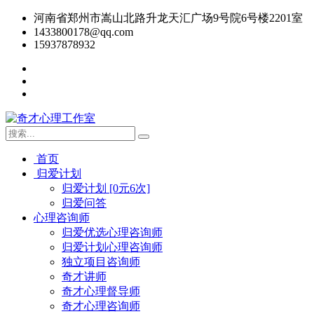
河南省郑州市嵩山北路升龙天汇广场9号院6号楼2201室
1433800178@qq.com
15937878932
首页
归爱计划
归爱计划 [0元6次]
归爱问答
心理咨询师
归爱优选心理咨询师
归爱计划心理咨询师
独立项目咨询师
奇才讲师
奇才心理督导师
奇才心理咨询师