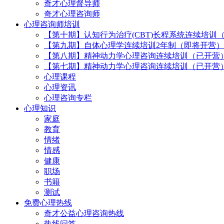
奇才心理督导师
奇才心理咨询师
心理咨询师培训
【第十期】认知行为治疗(CBT)长程系统连续培训
【第九期】自体心理学连续培训2年制（即将开营）
【第八期】精神动力学心理咨询连续培训（已开营
【第七期】精神动力学心理咨询连续培训（已开营
心理课程
心理资讯
心理咨询专栏
心理知识
家庭
教育
情绪
情感
健康
职场
书籍
测试
免费心理热线
奇才公益心理咨询热线
热线问答