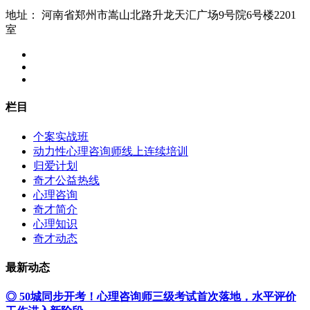
地址：
河南省郑州市嵩山北路升龙天汇广场9号院6号楼2201
室
栏目
个案实战班
动力性心理咨询师线上连续培训
归爱计划
奇才公益热线
心理咨询
奇才简介
心理知识
奇才动态
最新动态
◎ 50城同步开考！心理咨询师三级考试首次落地，水平评价