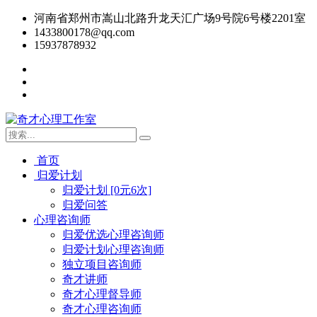
河南省郑州市嵩山北路升龙天汇广场9号院6号楼2201室
1433800178@qq.com
15937878932
首页
归爱计划
归爱计划 [0元6次]
归爱问答
心理咨询师
归爱优选心理咨询师
归爱计划心理咨询师
独立项目咨询师
奇才讲师
奇才心理督导师
奇才心理咨询师