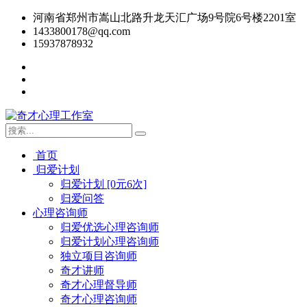
河南省郑州市嵩山北路升龙天汇广场9号院6号楼2201室
1433800178@qq.com
15937878932
首页
归爱计划
归爱计划 [0元6次]
归爱问答
心理咨询师
归爱优选心理咨询师
归爱计划心理咨询师
独立项目咨询师
奇才讲师
奇才心理督导师
奇才心理咨询师