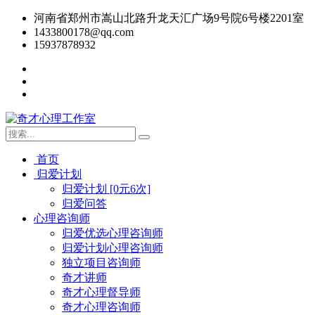
河南省郑州市嵩山北路升龙天汇广场9号院6号楼2201室
1433800178@qq.com
15937878932
首页
归爱计划
归爱计划 [0元6次]
归爱问答
心理咨询师
归爱优选心理咨询师
归爱计划心理咨询师
独立项目咨询师
奇才讲师
奇才心理督导师
奇才心理咨询师