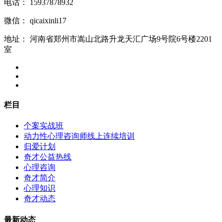
电话：
15937878932
微信：
qicaixinli17
地址：
河南省郑州市嵩山北路升龙天汇广场9号院6号楼2201
室
栏目
个案实战班
动力性心理咨询师线上连续培训
归爱计划
奇才公益热线
心理咨询
奇才简介
心理知识
奇才动态
最新动态