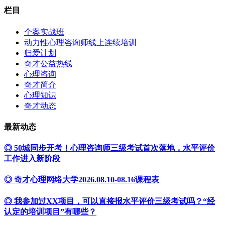
栏目
个案实战班
动力性心理咨询师线上连续培训
归爱计划
奇才公益热线
心理咨询
奇才简介
心理知识
奇才动态
最新动态
◎ 50城同步开考！心理咨询师三级考试首次落地，水平评价
工作进入新阶段
◎ 奇才心理网络大学2026.08.10-08.16课程表
◎ 我参加过XX项目，可以直接报水平评价三级考试吗？“经
认定的培训项目”有哪些？