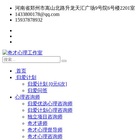
河南省郑州市嵩山北路升龙天汇广场9号院6号楼2201室
1433800178@qq.com
15937878932
首页
归爱计划
归爱计划 [0元6次]
归爱问答
心理咨询师
归爱优选心理咨询师
归爱计划心理咨询师
独立项目咨询师
奇才讲师
奇才心理督导师
奇才心理咨询师