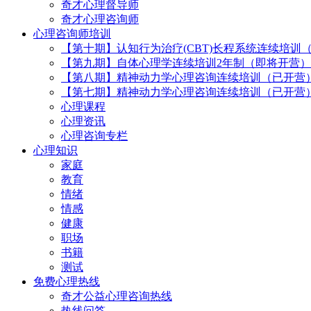
奇才心理督导师
奇才心理咨询师
心理咨询师培训
【第十期】认知行为治疗(CBT)长程系统连续培训
【第九期】自体心理学连续培训2年制（即将开营）
【第八期】精神动力学心理咨询连续培训（已开营
【第七期】精神动力学心理咨询连续培训（已开营
心理课程
心理资讯
心理咨询专栏
心理知识
家庭
教育
情绪
情感
健康
职场
书籍
测试
免费心理热线
奇才公益心理咨询热线
热线问答