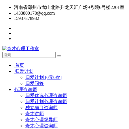
河南省郑州市嵩山北路升龙天汇广场9号院6号楼2201室
1433800178@qq.com
15937878932
首页
归爱计划
归爱计划 [0元6次]
归爱问答
心理咨询师
归爱优选心理咨询师
归爱计划心理咨询师
独立项目咨询师
奇才讲师
奇才心理督导师
奇才心理咨询师