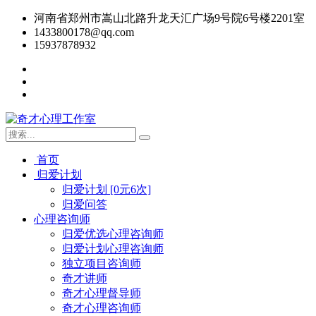
河南省郑州市嵩山北路升龙天汇广场9号院6号楼2201室
1433800178@qq.com
15937878932
首页
归爱计划
归爱计划 [0元6次]
归爱问答
心理咨询师
归爱优选心理咨询师
归爱计划心理咨询师
独立项目咨询师
奇才讲师
奇才心理督导师
奇才心理咨询师