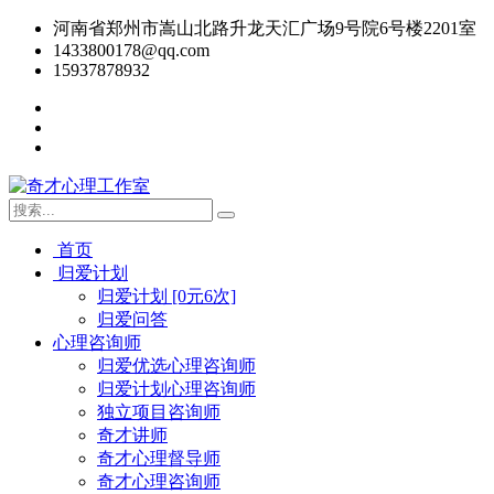
河南省郑州市嵩山北路升龙天汇广场9号院6号楼2201室
1433800178@qq.com
15937878932
首页
归爱计划
归爱计划 [0元6次]
归爱问答
心理咨询师
归爱优选心理咨询师
归爱计划心理咨询师
独立项目咨询师
奇才讲师
奇才心理督导师
奇才心理咨询师