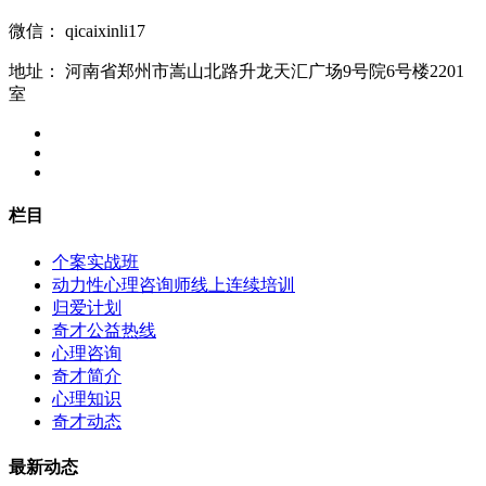
微信：
qicaixinli17
地址：
河南省郑州市嵩山北路升龙天汇广场9号院6号楼2201
室
栏目
个案实战班
动力性心理咨询师线上连续培训
归爱计划
奇才公益热线
心理咨询
奇才简介
心理知识
奇才动态
最新动态