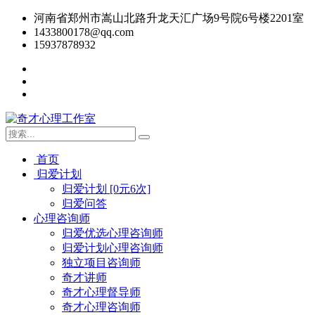
河南省郑州市嵩山北路升龙天汇广场9号院6号楼2201室
1433800178@qq.com
15937878932
首页
归爱计划
归爱计划 [0元6次]
归爱问答
心理咨询师
归爱优选心理咨询师
归爱计划心理咨询师
独立项目咨询师
奇才讲师
奇才心理督导师
奇才心理咨询师