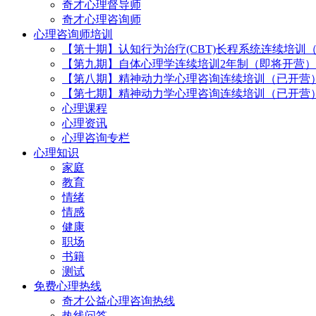
奇才心理督导师
奇才心理咨询师
心理咨询师培训
【第十期】认知行为治疗(CBT)长程系统连续培训
【第九期】自体心理学连续培训2年制（即将开营）
【第八期】精神动力学心理咨询连续培训（已开营
【第七期】精神动力学心理咨询连续培训（已开营
心理课程
心理资讯
心理咨询专栏
心理知识
家庭
教育
情绪
情感
健康
职场
书籍
测试
免费心理热线
奇才公益心理咨询热线
热线问答