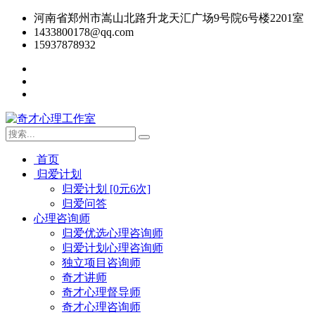
河南省郑州市嵩山北路升龙天汇广场9号院6号楼2201室
1433800178@qq.com
15937878932
首页
归爱计划
归爱计划 [0元6次]
归爱问答
心理咨询师
归爱优选心理咨询师
归爱计划心理咨询师
独立项目咨询师
奇才讲师
奇才心理督导师
奇才心理咨询师