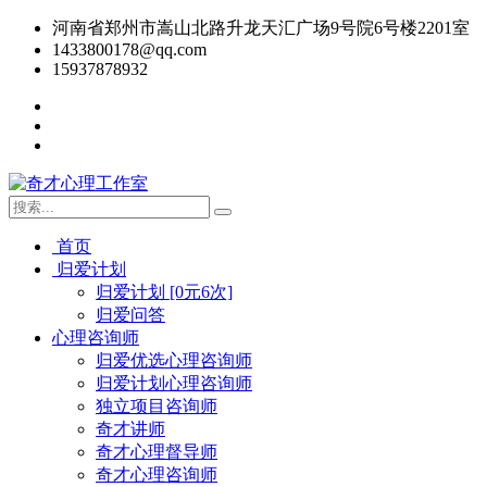
河南省郑州市嵩山北路升龙天汇广场9号院6号楼2201室
1433800178@qq.com
15937878932
首页
归爱计划
归爱计划 [0元6次]
归爱问答
心理咨询师
归爱优选心理咨询师
归爱计划心理咨询师
独立项目咨询师
奇才讲师
奇才心理督导师
奇才心理咨询师