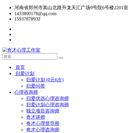
河南省郑州市嵩山北路升龙天汇广场9号院6号楼2201室
1433800178@qq.com
15937878932
首页
归爱计划
归爱计划 [0元6次]
归爱问答
心理咨询师
归爱优选心理咨询师
归爱计划心理咨询师
独立项目咨询师
奇才讲师
奇才心理督导师
奇才心理咨询师