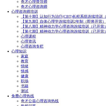
奇才心理督导师
奇才心理咨询师
心理咨询师培训
【第十期】认知行为治疗(CBT)长程系统连续培训
【第九期】自体心理学连续培训2年制（即将开营）
【第八期】精神动力学心理咨询连续培训（已开营
【第七期】精神动力学心理咨询连续培训（已开营
心理课程
心理资讯
心理咨询专栏
心理知识
家庭
教育
情绪
情感
健康
职场
书籍
测试
免费心理热线
奇才公益心理咨询热线
热线问答