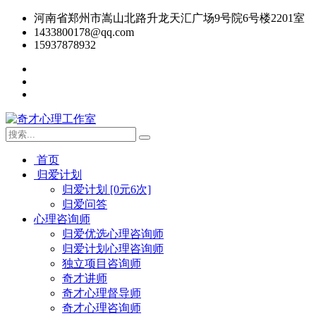
河南省郑州市嵩山北路升龙天汇广场9号院6号楼2201室
1433800178@qq.com
15937878932
首页
归爱计划
归爱计划 [0元6次]
归爱问答
心理咨询师
归爱优选心理咨询师
归爱计划心理咨询师
独立项目咨询师
奇才讲师
奇才心理督导师
奇才心理咨询师