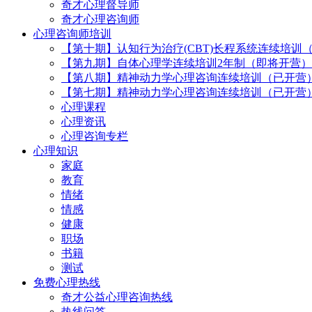
奇才心理督导师
奇才心理咨询师
心理咨询师培训
【第十期】认知行为治疗(CBT)长程系统连续培训
【第九期】自体心理学连续培训2年制（即将开营）
【第八期】精神动力学心理咨询连续培训（已开营
【第七期】精神动力学心理咨询连续培训（已开营
心理课程
心理资讯
心理咨询专栏
心理知识
家庭
教育
情绪
情感
健康
职场
书籍
测试
免费心理热线
奇才公益心理咨询热线
热线问答