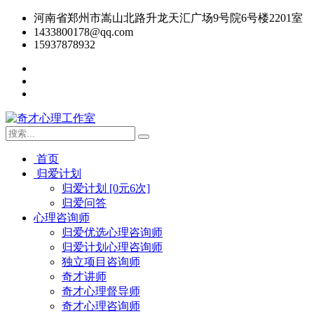
河南省郑州市嵩山北路升龙天汇广场9号院6号楼2201室
1433800178@qq.com
15937878932
首页
归爱计划
归爱计划 [0元6次]
归爱问答
心理咨询师
归爱优选心理咨询师
归爱计划心理咨询师
独立项目咨询师
奇才讲师
奇才心理督导师
奇才心理咨询师