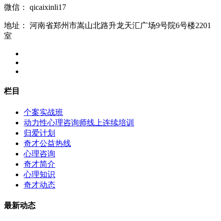
微信：
qicaixinli17
地址：
河南省郑州市嵩山北路升龙天汇广场9号院6号楼2201
室
栏目
个案实战班
动力性心理咨询师线上连续培训
归爱计划
奇才公益热线
心理咨询
奇才简介
心理知识
奇才动态
最新动态