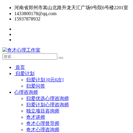
河南省郑州市嵩山北路升龙天汇广场9号院6号楼2201室
1433800178@qq.com
15937878932
首页
归爱计划
归爱计划 [0元6次]
归爱问答
心理咨询师
归爱优选心理咨询师
归爱计划心理咨询师
独立项目咨询师
奇才讲师
奇才心理督导师
奇才心理咨询师