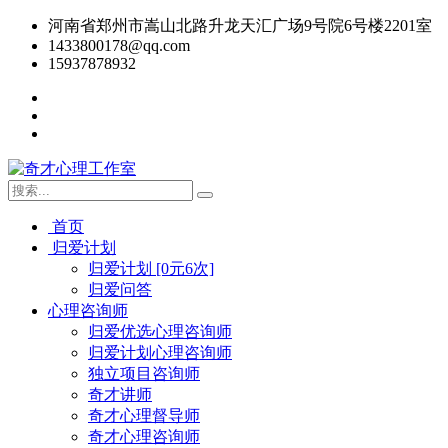
河南省郑州市嵩山北路升龙天汇广场9号院6号楼2201室
1433800178@qq.com
15937878932
首页
归爱计划
归爱计划 [0元6次]
归爱问答
心理咨询师
归爱优选心理咨询师
归爱计划心理咨询师
独立项目咨询师
奇才讲师
奇才心理督导师
奇才心理咨询师