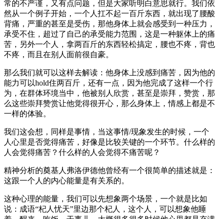
常的不严谨，又有点问题，但是大家听明白意思就行。我们依
然从一个例子开始，一个人扛不起一百斤东西，就出现了腰酸
背痛，严重的甚至是受伤，那他身体上就会感受到一种压力，
承受不住，超过了自己的承受能力范围，这是一种躯体上的痛
苦，另外一个人，拿两百斤的东西轻松搞定，腰也不疼，背也
不疼，而且在别人面前很自豪。
那么我们就可以这样去解读：他身体上没感到痛苦，因为他的
能力可以hold住两百斤，还有一点，因为他完成了这样一个行
为，在群体环境当中，他被别人欣赏，甚至是崇拜，赞赏，那
么这些崇拜赞赏让他觉得很开心，那么身体上，情感上都是不
一样的体验。
我们这会想，同样是事情，当这事情/现象发生的时候，一个
人心里是否觉得痛苦，好像是比较关键的一个环节。什么样的
人会觉得痛苦？什么样的人会觉得不痛苦呢？
精神分析的奠基人弗洛伊德他曾经有一个很简单的描述就是：
这跟一个人的内心能量是有关系的。
这种心理的能量，我们可以先想象两个场景，一个就是比如
说：成语“杞人忧天”里边那个杞人，这个人，可以想象他睡