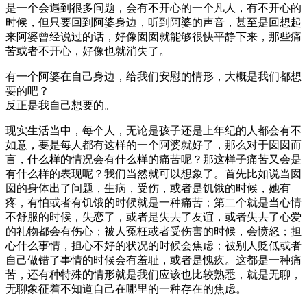
是一个会遇到很多问题，会有不开心的一个凡人，有不开心的
时候，但只要回到阿婆身边，听到阿婆的声音，甚至是回想起
来阿婆曾经说过的话，好像囡囡就能够很快平静下来，那些痛
苦或者不开心，好像也就消失了。
有一个阿婆在自己身边，给我们安慰的情形，大概是我们都想
要的吧？
反正是我自己想要的。
现实生活当中，每个人，无论是孩子还是上年纪的人都会有不
如意，要是每人都有这样的一个阿婆就好了，那么对于囡囡而
言，什么样的情况会有什么样的痛苦呢？那这样子痛苦又会是
有什么样的表现呢？我们当然就可以想象了。首先比如说当囡
囡的身体出了问题，生病，受伤，或者是饥饿的时候，她有
疼，有怕或者有饥饿的时候就是一种痛苦；第二个就是当心情
不舒服的时候，失恋了，或者是失去了友谊，或者失去了心爱
的礼物都会有伤心；被人冤枉或者受伤害的时候，会愤怒；担
心什么事情，担心不好的状况的时候会焦虑；被别人贬低或者
自己做错了事情的时候会有羞耻，或者是愧疚。这都是一种痛
苦，还有种特殊的情形就是我们应该也比较熟悉，就是无聊，
无聊象征着不知道自己在哪里的一种存在的焦虑。