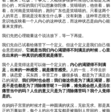
着，醒来，吃饭，干事儿，大概很多很多时候他心里都是充满
担心的，对应的我们可以想象弥陀佛，笑嘻嘻的，他坐着，躺
着，在河南是笑嘻嘻的，跑到广东也是笑嘻嘻的。只看这两个
人的常态，那就是没有发生什么事，没有刺激，这种常态很无
意识地反映着一个人内心的这种状态，而这种状态是由内心能
量来支撑的。
我们先把心理能量这个说法放下，等一下再提。
我们先自己试着给痛苦下一个定义。但这个定义是我们自己领
会意思就好。
它就是当我们内心渴望得不到满足的时候，心里
生出来的一种真切的感受就是痛苦。
我个人是觉得这是可以做一个定义的，
内心的渴望得不到满
足，出来的一种感受，就是痛苦感受。
人的一生，不停去折
腾，谈恋爱，买东西，辛苦工作，赚很多钱，都是为了满足自
己的渴望。
我们同时也会想：我们做这些是为了满足渴望，那
是不是也都是为了消除痛苦呢？一回事，难免就会想人是活在
痛苦当中的吗？人生的意义只是为了消除痛苦吗？我个人觉得
是的。
在妈妈子宫里的时候才是一种圆满的状况，无欲无求。那是真
正的万事如意，每个人的出生其实都是被抛到人世间的，被抛