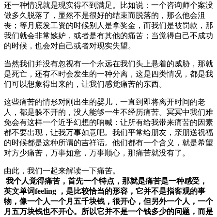
还一种情况就是现实得不到满足。比如说：一个咨询师个案没
做多久脱落了，显然不是很好的结束而脱落的，那么他会沮
丧；等月底发工资的时候别人是拿奖金，而我们是被罚款，那
我们就会非常嫉妒，或者是有其他的痛苦；当觉得自己不成功
的时候，也会对自己或者对现实失望。
当然我们并没有忽视有一个永远在我们头上悬着的威胁，那就
是死亡，还有不时会发生的一种分离，这是四类情况，都是我
们可以想象得出来的，让我们感觉痛苦的东西。
这些痛苦的情形对刚出生的婴儿，一直到即将离开时间的老
人，都是躲不开的，没人能够一生不经历痛苦。冥冥中我们难
免会有这样一个近乎幻想的呐喊：让所有给我带来痛苦的因素
都不要出现，让我万事如意吧。我们平常给朋友，亲朋送祝福
的时候都是这种所谓的吉祥话。他们都有一个含义，就是希望
对方少痛苦，万事如意，万事顺心，那痛苦就没有了。
由此，我们一起来解读一下痛苦。
我个人觉得痛苦，首先一个特点，那就是痛苦是一种感受，
英文单词feeling ，是比较恰当的形容，它并不是指客观的事
物，像一个人一个月五千块钱，很开心，但另外一个人，一个
月五万块钱也不开心。所以它并不是一个钱多少的问题，而是