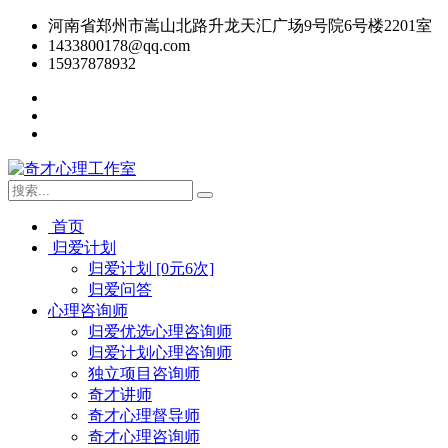
河南省郑州市嵩山北路升龙天汇广场9号院6号楼2201室
1433800178@qq.com
15937878932
首页
归爱计划
归爱计划 [0元6次]
归爱问答
心理咨询师
归爱优选心理咨询师
归爱计划心理咨询师
独立项目咨询师
奇才讲师
奇才心理督导师
奇才心理咨询师