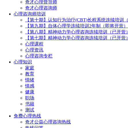
奇才心理督导师
奇才心理咨询师
心理咨询师培训
【第十期】认知行为治疗(CBT)长程系统连续培训
【第九期】自体心理学连续培训2年制（即将开营）
【第八期】精神动力学心理咨询连续培训（已开营
【第七期】精神动力学心理咨询连续培训（已开营
心理课程
心理资讯
心理咨询专栏
心理知识
家庭
教育
情绪
情感
健康
职场
书籍
测试
免费心理热线
奇才公益心理咨询热线
热线问答